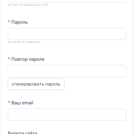
от 3 до 13 символов a-z,0-9
*
Пароль
не менее 8 символов
*
Повтор пароля
сгенерировать пароль
*
Ваш email
Валюта сайта