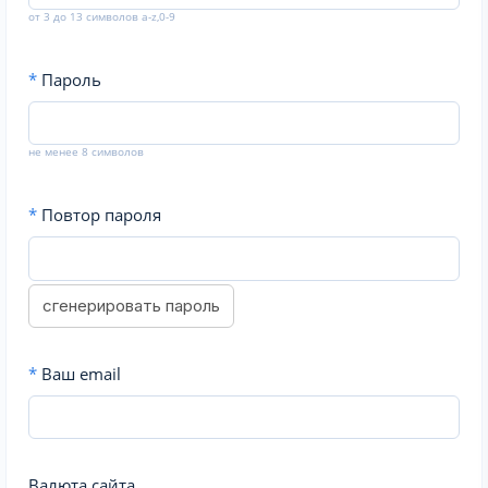
от 3 до 13 символов a-z,0-9
*
Пароль
не менее 8 символов
*
Повтор пароля
сгенерировать пароль
*
Ваш email
Валюта сайта