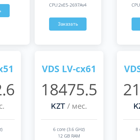
CPU:2xE5-2697Av4
CPU
ь
Заказать
x51
VDS LV-cx61
VDS
.6
18475.5
21
с.
/ мес.
KZT
K
z)
6 core (3.6 GHz)
8 
12 GB RAM