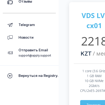
Отзывы
VDS LV
cx01
Telegram
221
Новости
Отправить Email
/ мес
KZT
support@apply.support
1 core (3.6 GHz
Вернуться на Registry.kz
1 GB RAM
10 GB NVMe
2Gbit/s
CPU:2xE5-2697A
Заказать