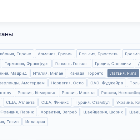
ланы
лбания, Тирана
Армения, Ереван
Бельгия, Брюссель
Бразил
Германия, Франкфурт
Гонконг, Гонконг
Греция, Салоники
ания, Мадрид
Италия, Милан
Канада, Торонто
Латвия, Рига
дерланды, Амстердам
Норвегия, Осло
ОАЭ, Фуджейра
Поль
штелу
Россия, Кемерово
Россия, Москва
Россия, Новосиби
США, Атланта
США, Финикс
Турция, Стамбул
Украина, К
Франция, Париж
Хорватия, Загреб
Швейцария, Цюрих
Швец
ия, Токио
Исландия