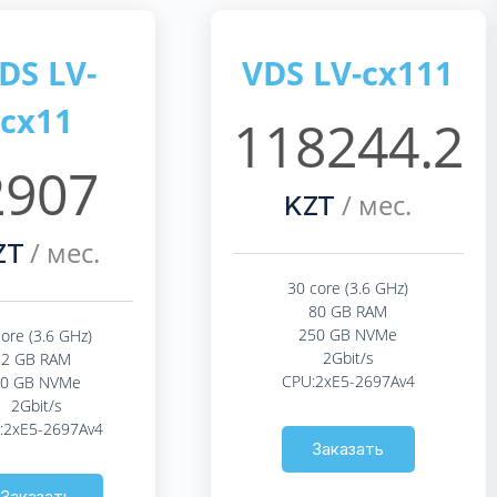
DS LV-
VDS LV-cx111
cx11
118244.2
2907
/ мес.
KZT
/ мес.
ZT
30 core (3.6 GHz)
80 GB RAM
250 GB NVMe
core (3.6 GHz)
2Gbit/s
2 GB RAM
CPU:2xE5-2697Av4
20 GB NVMe
2Gbit/s
:2xE5-2697Av4
Заказать
Заказать