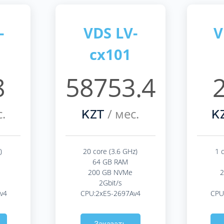
-
VDS LV-
V
cx101
8
58753.4
.
/ мес.
KZT
K
)
20 core (3.6 GHz)
1 
64 GB RAM
200 GB NVMe
2Gbit/s
v4
CPU:2xE5-2697Av4
CPU
Заказать