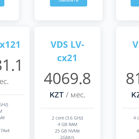
cx121
VDS LV-
V
cx21
1.1
4069.8
8
ес.
/ мес.
KZT
K
GHz)
M
Me
2 core (3.6 GHz)
4 
4 GB RAM
97Av4
25 GB NVMe
2Gbit/s