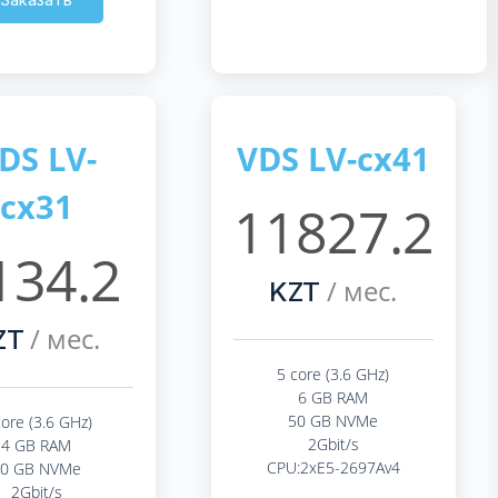
DS LV-
VDS LV-cx41
cx31
11827.2
134.2
/ мес.
KZT
/ мес.
ZT
5 core (3.6 GHz)
6 GB RAM
50 GB NVMe
core (3.6 GHz)
2Gbit/s
4 GB RAM
CPU:2xE5-2697Av4
40 GB NVMe
2Gbit/s