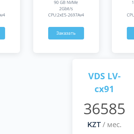
90 GB NVMe
1
2Gbit/s
Av4
CPU:2xE5-2697Av4
CPU
Заказать
VDS LV-
cx91
36585
/ мес.
KZT