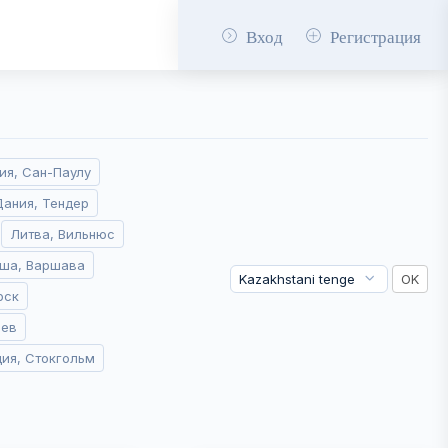
Вход
Регистрация
ия, Сан-Паулу
Дания, Тендер
Литва, Вильнюс
ша, Варшава
рск
иев
ия, Стокгольм