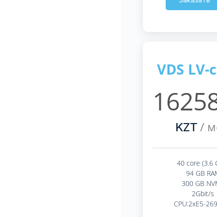
VDS LV-
16258
/ м
KZT
40 core (3.6 
94 GB RA
300 GB NV
2Gbit/s
CPU:2xE5-26