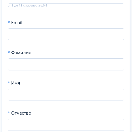
от 3 до 13 символов a-z,0-9
*
Email
*
Фамилия
*
Имя
*
Отчество